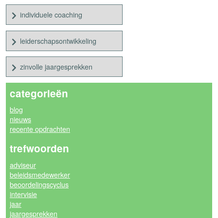
individuele coaching
leiderschapsontwikkeling
zinvolle jaargesprekken
categorieën
blog
nieuws
recente opdrachten
trefwoorden
adviseur
beleidsmedewerker
beoordelingscyclus
intervisie
jaar
jaargesprekken