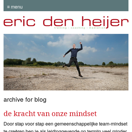
≡ menu
archive for blog
de kracht van onze mindset
Door stap voor stap een gemeenschappelijke team-mindset
te creëren ben je als leidinggevende op termijn veel minder