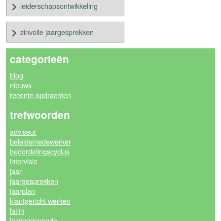
leiderschapsontwikkeling
zinvolle jaargesprekken
categorieën
blog
nieuws
recente opdrachten
trefwoorden
adviseur
beleidsmedewerker
beoordelingscyclus
intervisie
jaar
jaargesprekken
jaarplan
klantgericht werken
latijn
leidinggevende