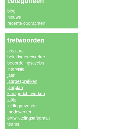
categorieën
blog
nieuws
recente opdrachten
trefwoorden
adviseur
beleidsmedewerker
beoordelingscyclus
intervisie
jaar
jaargesprekken
jaarplan
klantgericht werken
latijn
leidinggevende
medewerker
ontwikkelingsafspraak
teams