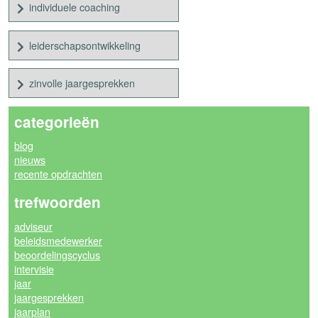
individuele coaching
leiderschapsontwikkeling
zinvolle jaargesprekken
categorieën
blog
nieuws
recente opdrachten
trefwoorden
adviseur
beleidsmedewerker
beoordelingscyclus
intervisie
jaar
jaargesprekken
jaarplan